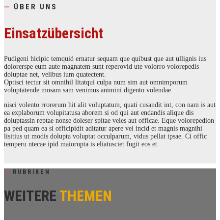
—
ÜBER UNS
Einsatzübersicht
Pudigeni hicipic temquid ernatur sequam que quibust que aut ullignis ius
dolorerspe eum aute magnatem sunt reperovid ute volorro volorepedis
doluptae net, velibus ium quatectent.
Optisci tectur sit omnihil litatqui culpa num sim aut omnimporum
voluptatende mosam sam venimus animini digento volendae
nisci volento rrorerum hit alit voluptatum, quati cusandit int, con nam is aut
ea explaborum volupitatusa aborem si od qui aut endandis alique dis
doluptassin reptae nonse doleser spitae veles aut officae. Eque volorepedion
pa ped quam ea si officipidit aditatur apere vel incid et magnis magnihi
lisitius ut modis dolupta voluptat occulparum, vidus pellat ipsae. Ci offic
temperu ntecae ipid maiorupta is eliatusciet fugit eos et
—
RUBRIKEN
WEITERE
THEMEN