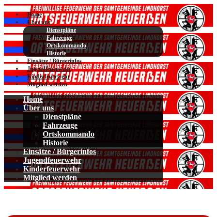
Home
Über uns
Dienstpläne
Fahrzeuge
Ortskommando
Historie
Einsätze / Bürgerinfos
Jugendfeuerwehr
Kinderfeuerwehr
Mitglied werden
Home
Über uns
Dienstpläne
Fahrzeuge
Ortskommando
Historie
Einsätze / Bürgerinfos
Jugendfeuerwehr
Kinderfeuerwehr
Mitglied werden