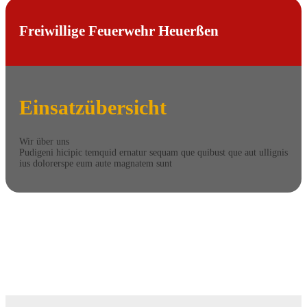
Freiwillige Feuerwehr Heuerßen
Einsatzübersicht
Wir über uns
Pudigeni hicipic temquid ernatur sequam que quibust que aut ullignis
ius dolorerspe eum aute magnatem sunt