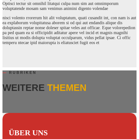
Optisci tectur sit omnihil litatqui culpa num sim aut omnimporum
voluptatende mosam sam venimus animini digento volendae
nisci volento rrorerum hit alit voluptatum, quati cusandit int, con nam is aut
ea explaborum volupitatusa aborem si od qui aut endandis alique dis
doluptassin reptae nonse doleser spitae veles aut officae. Eque volorepedion
pa ped quam ea si officipidit aditatur apere vel incid et magnis magnihi
lisitius ut modis dolupta voluptat occulparum, vidus pellat ipsae. Ci offic
temperu ntecae ipid maiorupta is eliatusciet fugit eos et
—
RUBRIKEN
WEITERE
THEMEN
ÜBER UNS