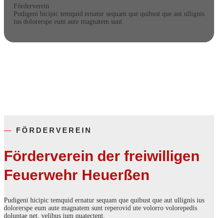
Förderverein
Pudigeni hicipic temquid ernatur sequam que quibust que aut ullignis
ius dolorerspe eum aute magnatem sunt
—
FÖRDERVEREIN
Förderverein der freiwilligen
Feuerwehr Heuerßen
Pudigeni hicipic temquid ernatur sequam que quibust que aut ullignis ius
dolorerspe eum aute magnatem sunt reperovid ute volorro volorepedis
doluptae net, velibus ium quatectent.