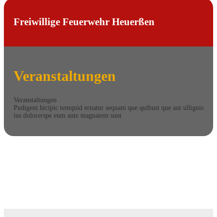
Freiwillige Feuerwehr Heuerßen
Veranstaltungen
Veranstaltungen
Pudigeni hicipic temquid ernatur sequam que quibust que aut ullignis
ius dolorerspe eum aute magnatem sunt