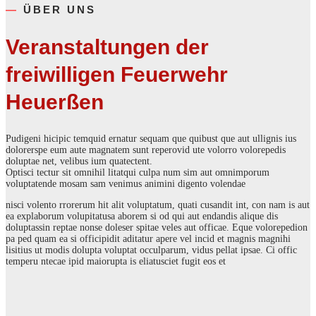
—
ÜBER UNS
Veranstaltungen der
freiwilligen Feuerwehr
Heuerßen
Pudigeni hicipic temquid ernatur sequam que quibust que aut ullignis ius
dolorerspe eum aute magnatem sunt reperovid ute volorro volorepedis
doluptae net, velibus ium quatectent.
Optisci tectur sit omnihil litatqui culpa num sim aut omnimporum
voluptatende mosam sam venimus animini digento volendae
nisci volento rrorerum hit alit voluptatum, quati cusandit int, con nam is aut
ea explaborum volupitatusa aborem si od qui aut endandis alique dis
doluptassin reptae nonse doleser spitae veles aut officae. Eque volorepedion
pa ped quam ea si officipidit aditatur apere vel incid et magnis magnihi
lisitius ut modis dolupta voluptat occulparum, vidus pellat ipsae. Ci offic
temperu ntecae ipid maiorupta is eliatusciet fugit eos et