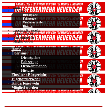
Home
Über uns
Dienstpläne
Fahrzeuge
Ortskommando
Historie
Einsätze / Bürgerinfos
Jugendfeuerwehr
Kinderfeuerwehr
Mitglied werden
Home
Über uns
Dienstpläne
Fahrzeuge
Ortskommando
Historie
Einsätze / Bürgerinfos
Jugendfeuerwehr
Kinderfeuerwehr
Mitglied werden